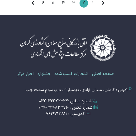
6
5
4
3
2
1
صفحه اصلی
افتخارات کسب شده
جشنواره
اخبار مرکز
آدرس : کرمان، میدان آزادی، بهمنیار 3، درب سوم سمت چپ
شماره تماس :32442324-034
شماره فکس : 32483374-034
کدپستی : 7619713811