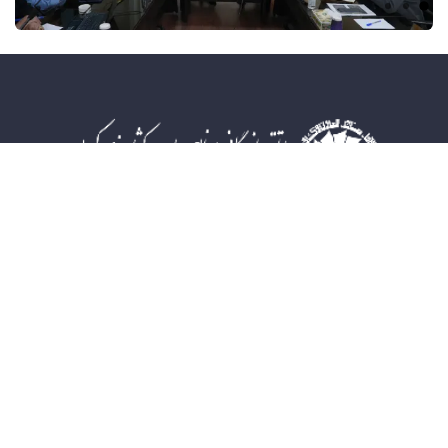
قبلی
بعدی
صفحه اصلی
افتخارات کسب شده
جشنواره
اخبار مرکز
آدرس : کرمان، میدان آزادی، بهمنیار 3، درب سوم سمت چپ
شماره تماس :32442324-034
شماره فکس : 32483374-034
کدپستی : 7619713811