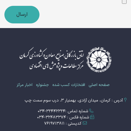
ارسال
صفحه اصلی
افتخارات کسب شده
جشنواره
اخبار مرکز
آدرس : کرمان، میدان آزادی، بهمنیار 3، درب سوم سمت چپ
شماره تماس :32442324-034
شماره فکس : 32483374-034
کدپستی : 7619713811